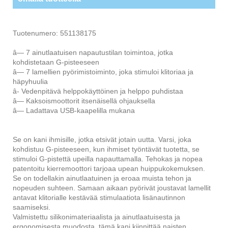
Tuotenumero: 551138175
â— 7 ainutlaatuisen napautustilan toimintoa, jotka
kohdistetaan G-pisteeseen
â— 7 lamellien pyörimistoiminto, joka stimuloi klitoriaa ja
häpyhuulia
â- Vedenpitävä helppokäyttöinen ja helppo puhdistaa
â— Kaksoismoottorit itsenäisellä ohjauksella
â— Ladattava USB-kaapelilla mukana
Se on kani ihmisille, jotka etsivät jotain uutta. Varsi, joka
kohdistuu G-pisteeseen, kun ihmiset työntävät tuotetta, se
stimuloi G-pistettä upeilla napauttamalla. Tehokas ja nopea
patentoitu kierremoottori tarjoaa upean huippukokemuksen.
Se on todellakin ainutlaatuinen ja eroaa muista tehon ja
nopeuden suhteen. Samaan aikaan pyörivät joustavat lamellit
antavat klitorialle kestävää stimulaatiota lisänautinnon
saamiseksi.
Valmistettu silikonimateriaalista ja ainutlaatuisesta ja
ergonomisesta muodosta, tämä kani kiinnittää naisten