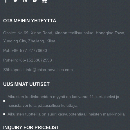
OTA MEIHIN YHTEYTTÄ
Osoite: No.69, Xinhe Road, Xinaon teollisuusalue, Hongqiao Town,
Yueqing City, Zhejiang, Kiina
Puh:
+86-577-27776630
Puhelin:
+86-15258672593
Sähköposti:
info@chisa-novelties.com
UUSIMMAT UUTISET
Aikuisten kodinkoneiden myynti on kasvanut 11-kertaiseksi ja
naisista voi tulla pääasiallisia kuluttajia
Aikuisten tuotteilla on suuri kasvupotentiaali naisten markkinoilla
INQUIRY FOR PRICELIST