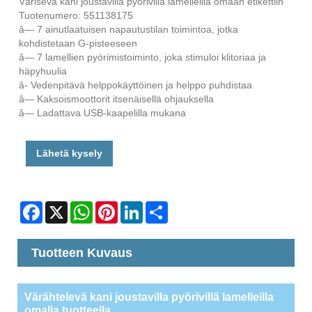
Värisevä kani joustavilla pyörivillä lamelleilla omaan etikettiin
Tuotenumero: 551138175
â— 7 ainutlaatuisen napautustilan toimintoa, jotka
kohdistetaan G-pisteeseen
â— 7 lamellien pyörimistoiminto, joka stimuloi klitoriaa ja
häpyhuulia
â- Vedenpitävä helppokäyttöinen ja helppo puhdistaa
â— Kaksoismoottorit itsenäisellä ohjauksella
â— Ladattava USB-kaapelilla mukana
Lähetä kysely
Facebook
X
WhatsApp
Pinterest
LinkedIn
Share
Tuotteen Kuvaus
Värähtelevä kani joustavilla pyörivillä lamelleilla
omalla tuotteella