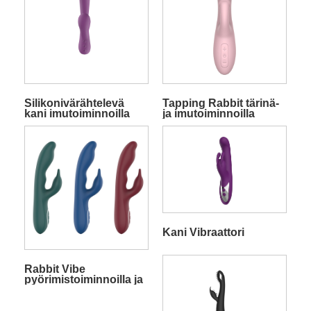
Silikonivärähtelevä
Tapping Rabbit tärinä-
kani imutoiminnoilla
ja imutoiminnoilla
Kani Vibraattori
Rabbit Vibe
pyörimistoiminnoilla ja
ainutlaatuisella
tehonlisäystoiminnolla