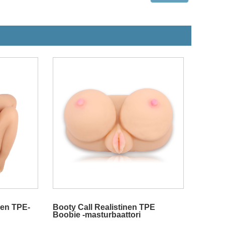
nen TPE-
Booty Call Realistinen TPE
Boobie -masturbaattori
llä