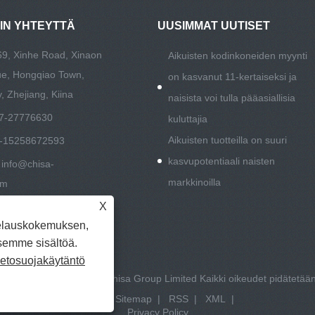
HIN YHTEYTTÄ
UUSIMMAT UUTISET
69, Xinhe Road, Xinaon
Aikuisten kodinkoneiden myynti
lue, Hongqiao Town,
on kasvanut 11-kertaiseksi ja
, Zhejiang, Kiina
naisista voi tulla pääasiallisia
7-27776630
kuluttajia
Aikuisten tuotteilla on suuri
-15258672593
kasvupotentiaali naisten
:
info@chisa-
markkinoilla
om
X
elauskokemuksen,
semme sisältöä.
ietosuojakäytäntö
Copyright © 2021-2022 Chisa Group Limited Kaikki oikeudet pidätetää
Linkit
|
Sitemap
|
RSS
|
XML
|
Privacy Policy