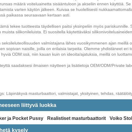
 runsas määrä voiteluainetta sisääntuloon ja akseliin ennen käyttöä. Se
amista varten käytön jälkeen. Kuivaa se huolellisesti nukkaamattomalla li
sä paikassa seuraavaan kertaan asti.
tämä tekee tuotteesta täydellisen paitsi yksinpeliin myös pariskunnille. Se 
n muista silikonileluista. Ei suositella käytettäväksi silikonivoiteluaineid
seksileluteollisuuden valmistajana lähes vuosikymmenen ajan meillä on l
sen sopivan naisille, joilla on erilaisia ​​tarpeita. Olemme yhdistäneet eri 
n hyviä ODM:ssä, niin kauan kuin on ideoita/ajatuksia, meillä on luottamu
teyttä saadaksesi ilmaisen näytteen ja lisätietoja OEM/ODM/Private labe
s: Läpinäkyvä masturbaattori, valmistajat, yksityinen, tehdas, räätälöity,
heeseen liittyvä luokka
ker ja Pocket Pussy
Realistiset masturbaattorit
Voiko Sto
hetä kysely