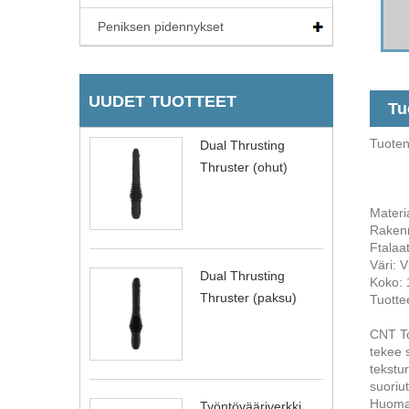
Peniksen pidennykset
UUDET TUOTTEET
Tu
Tuote
Dual Thrusting
Thruster (ohut)
Materi
Rakenn
Ftalaat
Väri: V
Dual Thrusting
Koko:
Thruster (paksu)
Tuotte
CNT To
tekee 
tekstu
suoriu
Huomaa
Työntövääriverkki