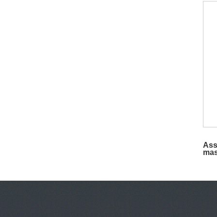
Ass
mast