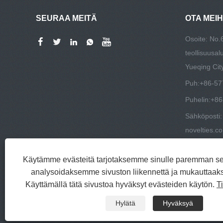
SEURAA MEITÄ
OTA MEI
Osoite: No.
teollisuusa
Yueqing City
Puh:
+86-57
Puhelin:
+86
Sähköposti
novelties.c
Käytämme evästeitä tarjotaksemme sinulle paremman s
analysoidaksemme sivuston liikennettä ja mukauttaak
Käyttämällä tätä sivustoa hyväksyt evästeiden käytön.
T
Hylätä
Hyväksyä