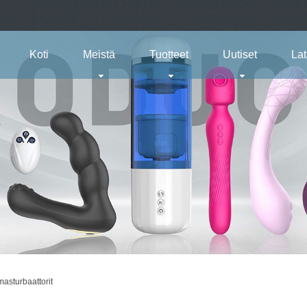
Koti
Meistä
Tuotteet
Uutiset
La
masturbaattorit