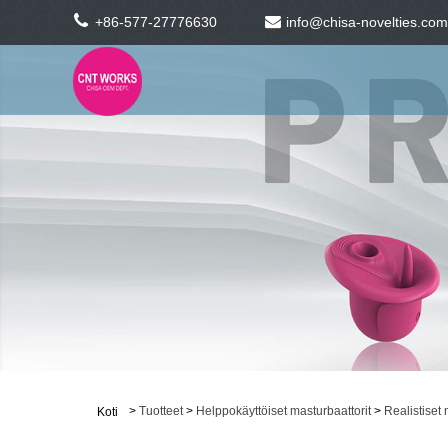
+86-577-27776630
info@chisa-novelties.com
>
Tuotteet
>
Helppokäyttöiset masturbaattorit
>
Realistiset 
Koti