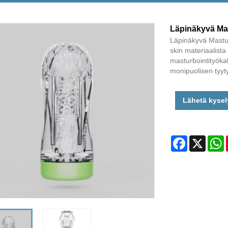
Läpinäkyvä Ma
Läpinäkyvä Mastur
skin materiaalista 
masturbointityökal
monipuolisen tyyt
Lähetä kysel
Facebook
X
W