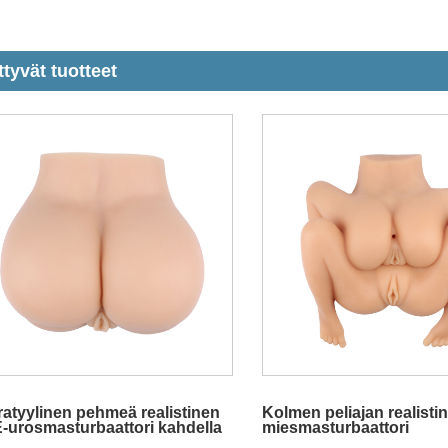
ttyvät tuotteet
ratyylinen pehmeä realistinen
Kolmen peliajan realisti
-urosmasturbaattori kahdella
miesmasturbaattori
kinnällä
nelinkertaisella merkinnä