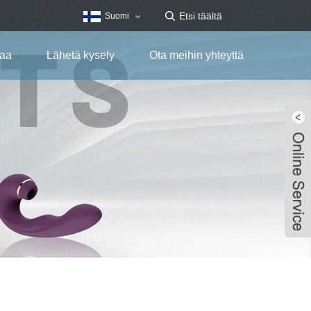
Suomi
taa
Lähetä kysely
Ota meihin yhteyttä