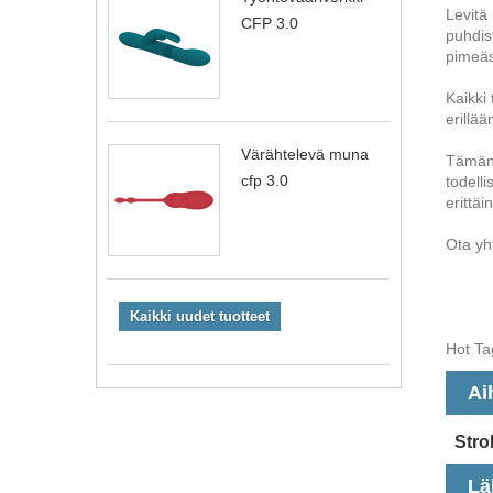
Levitä
CFP 3.0
puhdist
pimeäs
Kaikki 
erillää
Värähtelevä muna
Tämän 
cfp 3.0
todelli
erittäi
Ota yh
Kaikki uudet tuotteet
Hot Tag
Ai
Stro
Lä