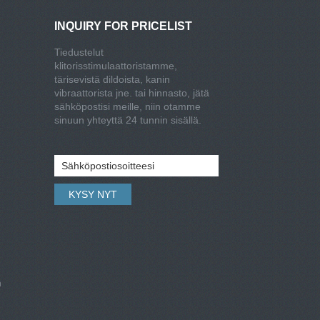
INQUIRY FOR PRICELIST
Tiedustelut
klitorisstimulaattoristamme,
tärisevistä dildoista, kanin
vibraattorista jne. tai hinnasto, jätä
sähköpostisi meille, niin otamme
sinuun yhteyttä 24 tunnin sisällä.
n