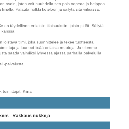
 on avoin, joten voit huuhdella sen pois nopeaa ja helppoa
inalla. Palauta holkki koteloon ja säilytä sitä viileässä,
on täydellinen erilaisiin tilaisuuksiin, joista pidät. Säilytä
en kanssa.
oistava tiimi, joka suunnittelee ja tekee tuotteesta
toimintoja ja luoneet lisää erilaisia ​​muotoja. Ja olemme
sta saada valmiiksi lyhyessä ajassa parhailla palveluilla.
l -palvelusta.
 toimittajat, Kiina
kers
Rakkaus nukkeja