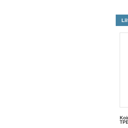
Lii
Koi
TPE
mer