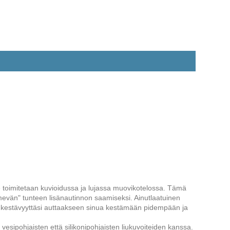
e toimitetaan kuvioidussa ja lujassa muovikotelossa. Tämä
mevän" tunteen lisänautinnon saamiseksi. Ainutlaatuinen
ee kestävyyttäsi auttaakseen sinua kestämään pidempään ja
esipohjaisten että silikonipohjaisten liukuvoiteiden kanssa.