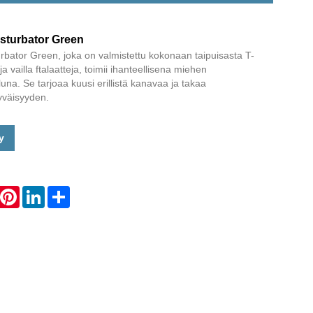
Live
sturbator Green
bator Green, joka on valmistettu kokonaan taipuisasta T-
ja vailla ftalaatteja, toimii ihanteellisena miehen
una. Se tarjoaa kuusi erillistä kanavaa ja takaa
yväisyyden.
y
hatsApp
Pinterest
LinkedIn
Share