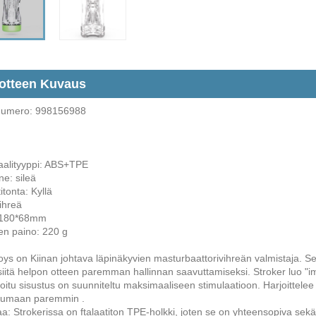
otteen Kuvaus
numero: 998156988
aalityyppi: ABS+TPE
e: sileä
itonta: Kyllä
ihreä
 180*68mm
en paino: 220 g
ys on Kiinan johtava läpinäkyvien masturbaattorivihreän valmistaja. S
siitä helpon otteen paremman hallinnan saavuttamiseksi. Stroker luo "i
roitu sisustus on suunniteltu maksimaaliseen stimulaatioon. Harjoittel
tumaan paremmin .
: Strokerissa on ftalaatiton TPE-holkki, joten se on yhteensopiva sekä v