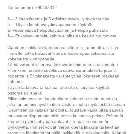
Tuotenumero: 590453312
â— 3 intensiteettiä ja 5 erilaista syvää, jyrävää tärinää
â— Täysin ladattava ydinvapaaseen käyttöön
â- Vedenpitävä helppokäyttöinen ja helppo puhdistaa
â— Erikoissuunniteltu kahva ei aiheuta käsien puutumista
Wand on luokka
sic-kategoria aloittelijoille, ammattilaisille ja
ihmisille, jotka haluavat luoda erikoisempaa seksuaalista
kokemusta kumppaneille.
Tämä varpaat kihartava kokovartalohieronta ja uskomaton
klitoriksen nautinto soveltuva sauvahierontalaite tarjoaa 3
nopeutta ja 5 voimakasta värähtelytilaa jokaiseen makeaan
kohtaan.
Täysin ladattava tarkoittaa, että sitä ei tarvitse käyttää
pistorasian lähellä.
Silikonipinnassa on kauttaaltaan kohotettu tikattu muotoilu,
joka tuntuu niin hyvältä ihoa vasten, mutta myös estää sauvan
luisumisen paikaltaan tai otosta. Joustava kaula pitää sauvan
mukavana riippumatta siitä, missä kulmassa pelata. Pehmeät
kaaret ja pyöristetty pää antavat sille paljon enemmän
tyylikkyyttä. Ihmiset voivat hieroa kipeitä lihaksia tai lievittää
eroottisia jännitteitä tärinällä, sykkeellä ja eskalaatiolla. Käännä