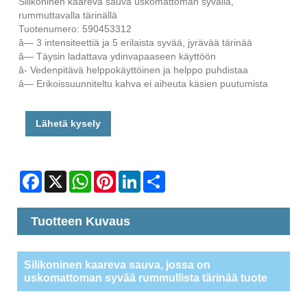
Silikoninen kaareva sauva uskomattoman syvällä,
rummuttavalla tärinällä
Tuotenumero: 590453312
â— 3 intensiteettiä ja 5 erilaista syvää, jyrävää tärinää
â— Täysin ladattava ydinvapaaseen käyttöön
â- Vedenpitävä helppokäyttöinen ja helppo puhdistaa
â— Erikoissuunniteltu kahva ei aiheuta käsien puutumista
Lähetä kysely
Facebook
X
WhatsApp
Pinterest
LinkedIn
Share
Tuotteen Kuvaus
Silikoninen kaareva sauva, jossa on
uskomattoman syvää rummullista tärinää tuote