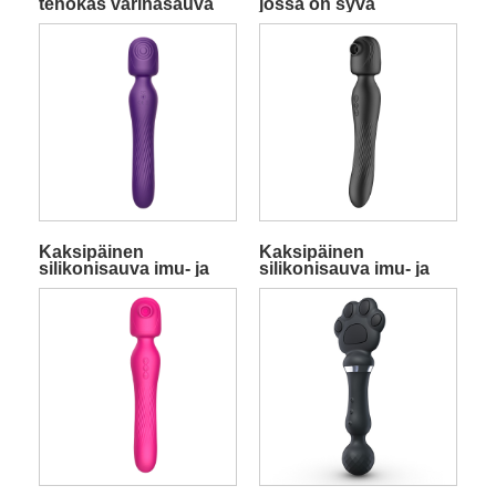
tehokas värinäsauva
jossa on syvä
rummuvärinä, myyjä
Kaksipäinen
Kaksipäinen
silikonisauva imu- ja
silikonisauva imu- ja
tärinätoiminnolla,
tärinätoiminnolla,
violetti
musta