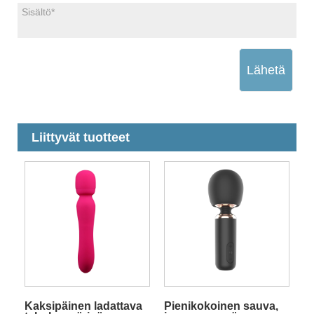
Lähetä
Liittyvät tuotteet
Kaksipäinen ladattava
Pienikokoinen sauva,