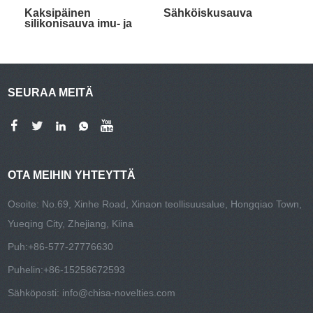
Kaksipäinen
Sähköiskusauva
silikonisauva imu- ja
tärinätoiminnolla
ruusunpunainen
SEURAA MEITÄ
OTA MEIHIN YHTEYTTÄ
Osoite: No.69, Xinhe Road, Xinaon teollisuusalue, Hongqiao Town,
Yueqing City, Zhejiang, Kiina
Puh:
+86-577-27776630
Puhelin:
+86-15258672593
Sähköposti:
info@chisa-novelties.com