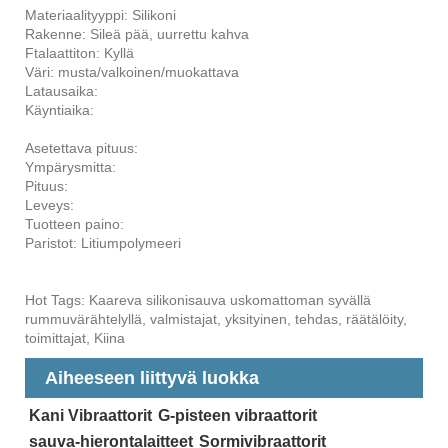
Materiaalityyppi: Silikoni
Rakenne: Sileä pää, uurrettu kahva
Ftalaattiton: Kyllä
Väri: musta/valkoinen/muokattava
Latausaika:
Käyntiaika:
Asetettava pituus:
Ympärysmitta:
Pituus:
Leveys:
Tuotteen paino:
Paristot: Litiumpolymeeri
Hot Tags: Kaareva silikonisauva uskomattoman syvällä
rummuvärähtelyllä, valmistajat, yksityinen, tehdas, räätälöity,
toimittajat, Kiina
Aiheeseen liittyvä luokka
Kani Vibraattorit
G-pisteen vibraattorit
sauva-hierontalaitteet
Sormivibraattorit