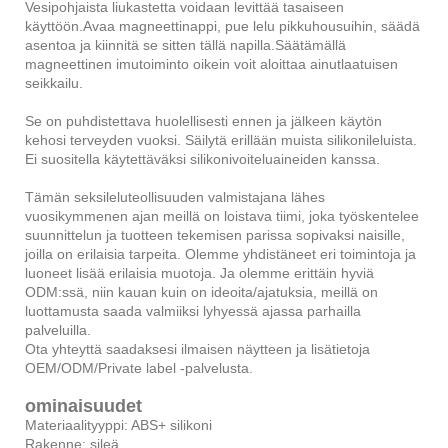
Vesipohjaista liukastetta voidaan levittää tasaiseen
käyttöön.Avaa magneettinappi, pue lelu pikkuhousuihin, säädä
asentoa ja kiinnitä se sitten tällä napilla.Säätämällä
magneettinen imutoiminto oikein voit aloittaa ainutlaatuisen
seikkailu.
Se on puhdistettava huolellisesti ennen ja jälkeen käytön
kehosi terveyden vuoksi. Säilytä erillään muista silikonileluista.
Ei suositella käytettäväksi silikonivoiteluaineiden kanssa.
Tämän seksileluteollisuuden valmistajana lähes
vuosikymmenen ajan meillä on loistava tiimi, joka työskentelee
suunnittelun ja tuotteen tekemisen parissa sopivaksi naisille,
joilla on erilaisia ​​tarpeita. Olemme yhdistäneet eri toimintoja ja
luoneet lisää erilaisia ​​muotoja. Ja olemme erittäin hyviä
ODM:ssä, niin kauan kuin on ideoita/ajatuksia, meillä on
luottamusta saada valmiiksi lyhyessä ajassa parhailla
palveluilla.
Ota yhteyttä saadaksesi ilmaisen näytteen ja lisätietoja
OEM/ODM/Private label -palvelusta.
ominaisuudet
Materiaalityyppi: ABS+ silikoni
Rakenne: sileä