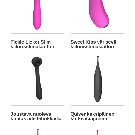
Tickle Licker Slim
Sweet Kiss värisevä
klitorisstimulaattori
klitorisstimulaattori
värinätoiminnoilla
yksityinen merkki
Joustava nuoleva
Quiver kaksipäinen
kutituslaite tehokkailla
korkeataajuinen
värähtelytoiminnoilla
stimulaattori musta