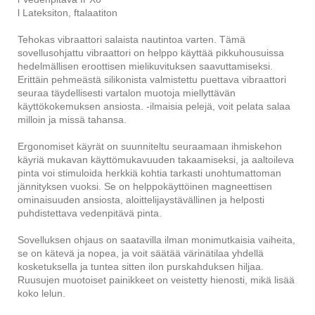
l Lateksiton, ftalaatiton
Tehokas vibraattori salaista nautintoa varten. Tämä
sovellusohjattu vibraattori on helppo käyttää pikkuhousuissa
hedelmällisen eroottisen mielikuvituksen saavuttamiseksi.
Erittäin pehmeästä silikonista valmistettu puettava vibraattori
seuraa täydellisesti vartalon muotoja miellyttävän
käyttökokemuksen ansiosta. -ilmaisia ​​pelejä, voit pelata salaa
milloin ja missä tahansa.
Ergonomiset käyrät on suunniteltu seuraamaan ihmiskehon
käyriä mukavan käyttömukavuuden takaamiseksi, ja aaltoileva
pinta voi stimuloida herkkiä kohtia tarkasti unohtumattoman
jännityksen vuoksi. Se on helppokäyttöinen magneettisen
ominaisuuden ansiosta, aloittelijaystävällinen ja helposti
puhdistettava vedenpitävä pinta.
Sovelluksen ohjaus on saatavilla ilman monimutkaisia ​​vaiheita,
se on kätevä ja nopea, ja voit säätää värinätilaa yhdellä
kosketuksella ja tuntea sitten ilon purskahduksen hiljaa.
Ruusujen muotoiset painikkeet on veistetty hienosti, mikä lisää
koko lelun.