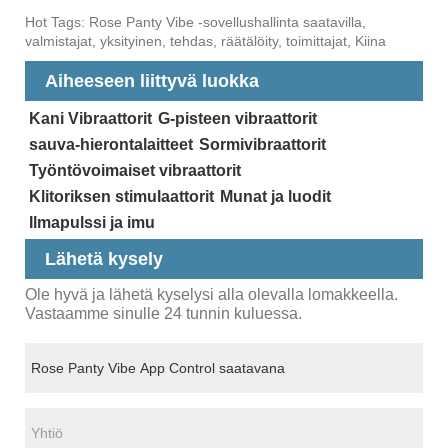
Hot Tags: Rose Panty Vibe -sovellushallinta saatavilla,
valmistajat, yksityinen, tehdas, räätälöity, toimittajat, Kiina
Aiheeseen liittyvä luokka
Kani Vibraattorit
G-pisteen vibraattorit
sauva-hierontalaitteet
Sormivibraattorit
Työntövoimaiset vibraattorit
Klitoriksen stimulaattorit
Munat ja luodit
Ilmapulssi ja imu
Lähetä kysely
Ole hyvä ja lähetä kyselysi alla olevalla lomakkeella.
Vastaamme sinulle 24 tunnin kuluessa.