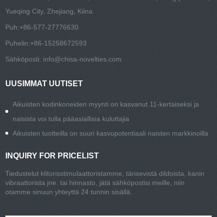
Yueqing City, Zhejiang, Kiina
Puh:
+86-577-27776630
Puhelin:
+86-15258672593
Sähköposti:
info@chisa-novelties.com
UUSIMMAT UUTISET
Aikuisten kodinkoneiden myynti on kasvanut 11-kertaiseksi ja
naisista voi tulla pääasiallisia kuluttajia
Aikuisten tuotteilla on suuri kasvupotentiaali naisten markkinoilla
INQUIRY FOR PRICELIST
Tiedustelut klitorisstimulaattoristamme, tärisevistä dildoista, kanin
vibraattorista jne. tai hinnasto, jätä sähköpostisi meille, niin
otamme sinuun yhteyttä 24 tunnin sisällä.