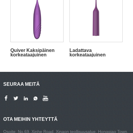
Quiver Kaksipäinen
Ladattava
korkeataajuinen
korkeataajuinen
stimulaattori, violetti
stimulaattori
silikoniliittimillä
SEURAA MEITÄ
OTA MEIHIN YHTEYTTÄ
Osoite: No.69, Xinhe Road, Xinaon teollisuusalue, Hongqiao Town,