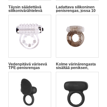
Täysin säädettävä
Ladattava silikoninen
silikonivärähtelevä
penisrengas, jossa 10
penisrengas
värinätoimintoa
Vedenpitävä värisevä
Kolme värinärengasta
TPE-penisrengas
sisältää peniksen,
kielen ja sormen