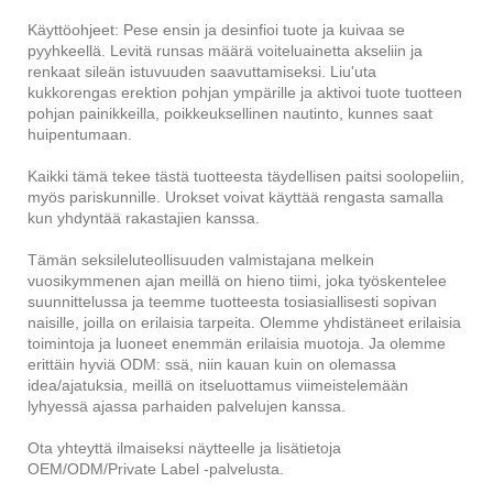
Käyttöohjeet: Pese ensin ja desinfioi tuote ja kuivaa se
pyyhkeellä. Levitä runsas määrä voiteluainetta akseliin ja
renkaat sileän istuvuuden saavuttamiseksi. Liu'uta
kukkorengas erektion pohjan ympärille ja aktivoi tuote tuotteen
pohjan painikkeilla, poikkeuksellinen nautinto, kunnes saat
huipentumaan.
Kaikki tämä tekee tästä tuotteesta täydellisen paitsi soolopeliin,
myös pariskunnille. Urokset voivat käyttää rengasta samalla
kun yhdyntää rakastajien kanssa.
Tämän seksileluteollisuuden valmistajana melkein
vuosikymmenen ajan meillä on hieno tiimi, joka työskentelee
suunnittelussa ja teemme tuotteesta tosiasiallisesti sopivan
naisille, joilla on erilaisia ​​tarpeita. Olemme yhdistäneet erilaisia ​​
toimintoja ja luoneet enemmän erilaisia ​​muotoja. Ja olemme
erittäin hyviä ODM: ssä, niin kauan kuin on olemassa
idea/ajatuksia, meillä on itseluottamus viimeistelemään
lyhyessä ajassa parhaiden palvelujen kanssa.
Ota yhteyttä ilmaiseksi näytteelle ja lisätietoja
OEM/ODM/Private Label -palvelusta.