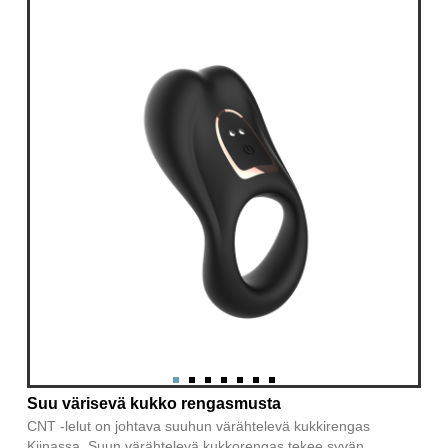
Suu värisevä kukko rengasmusta
CNT -lelut on johtava suuhun värähtelevä kukkirengas
Kiinassa. Suun värähtelevä kukkorengas tekee syvän