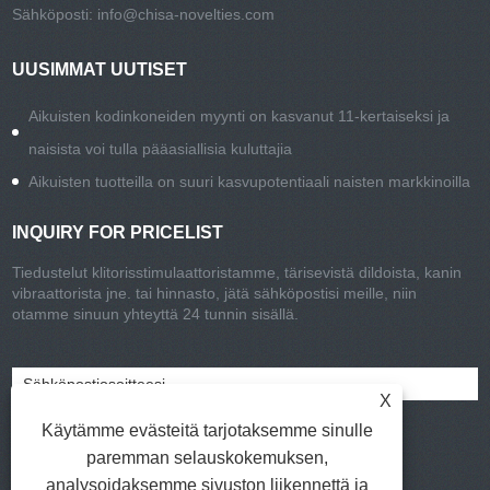
Sähköposti:
info@chisa-novelties.com
UUSIMMAT UUTISET
Aikuisten kodinkoneiden myynti on kasvanut 11-kertaiseksi ja
naisista voi tulla pääasiallisia kuluttajia
Aikuisten tuotteilla on suuri kasvupotentiaali naisten markkinoilla
INQUIRY FOR PRICELIST
Tiedustelut klitorisstimulaattoristamme, tärisevistä dildoista, kanin
vibraattorista jne. tai hinnasto, jätä sähköpostisi meille, niin
otamme sinuun yhteyttä 24 tunnin sisällä.
X
Käytämme evästeitä tarjotaksemme sinulle
paremman selauskokemuksen,
analysoidaksemme sivuston liikennettä ja