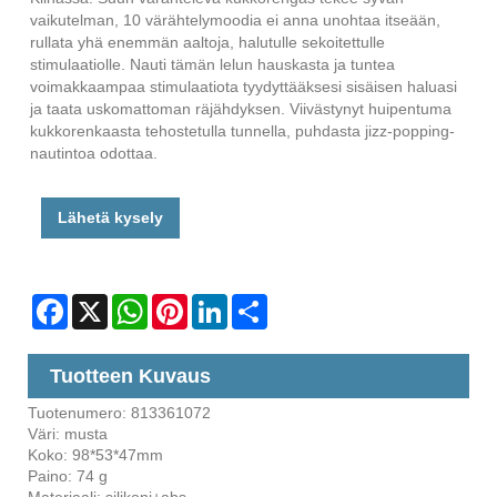
vaikutelman, 10 värähtelymoodia ei anna unohtaa itseään,
rullata yhä enemmän aaltoja, halutulle sekoitettulle
stimulaatiolle. Nauti tämän lelun hauskasta ja tuntea
voimakkaampaa stimulaatiota tyydyttääksesi sisäisen haluasi
ja taata uskomattoman räjähdyksen. Viivästynyt huipentuma
kukkorenkaasta tehostetulla tunnella, puhdasta jizz-popping-
nautintoa odottaa.
Lähetä kysely
Facebook
X
WhatsApp
Pinterest
LinkedIn
Share
Tuotteen Kuvaus
Tuotenumero: 813361072
Väri: musta
Koko: 98*53*47mm
Paino: 74 g