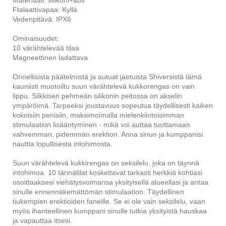
Materiaali: silikoni+abs
Ftalaattivapaa: Kyllä
Vedenpitävä: IPX6
Ominaisuudet:
10 värähtelevää tilaa
Magneettinen ladattava
Onnellisista päätelmistä ja autuat jaetuista Shiversistä tämä
kauniisti muotoiltu suun värähtelevä kukkorengas on vain
lippu. Silkkisen pehmeän silikonin peitossa on akselin
ympäröimä. Tarpeeksi joustavuus sopeutua täydellisesti kaiken
kokoisiin penisiin, maksimoimalla mielenkiintoisimman
stimulaation lisääntyminen - mikä voi auttaa tuottamaan
vahvemman, pidemmän erektion. Anna sinun ja kumppanisi
nauttia lopullisesta intohimosta.
Suun värähtelevä kukkirengas on seksilelu, joka on täynnä
intohimoa. 10 tärinätilat koskettavat tarkasti herkkiä kohtiasi
osoittaaksesi viehätysvoimansa yksityisellä alueellasi ja antaa
sinulle ennennäkemättömän stimulaation. Täydellinen
tiukempien erektioiden faneille. Se ei ole vain seksilelu, vaan
myös ihanteellinen kumppani sinulle tutkia yksityistä hauskaa
ja vapauttaa itsesi.