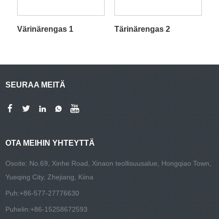
Värinärengas 1
Tärinärengas 2
SEURAA MEITÄ
OTA MEIHIN YHTEYTTÄ
Osoite: No.69, Xinhe Road, Xinaon teollisuusalue, Hongqiao Town,
Yueqing City, Zhejiang, Kiina
Puh:
+86-577-27776630
Puhelin:
+86-15258672593