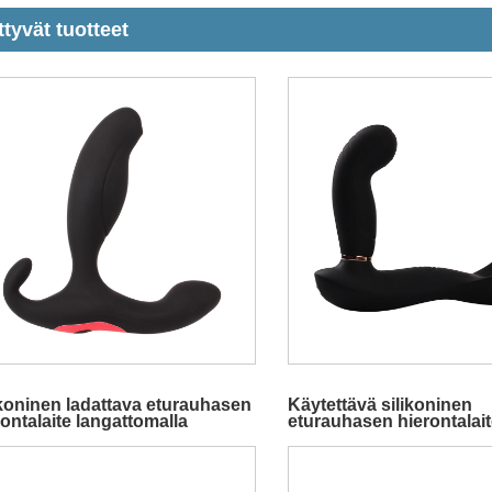
ttyvät tuotteet
ikoninen ladattava eturauhasen
Käytettävä silikoninen
rontalaite langattomalla
eturauhasen hierontalai
kosäätimellä
renkailla