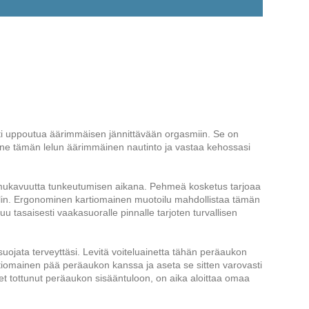
osti uppoutua äärimmäisen jännittävään orgasmiin. Se on
 Tunne tämän lelun äärimmäinen nautinto ja vastaa kehossasi
ämukavuutta tunkeutumisen aikana. Pehmeä kosketus tarjoaa
elin. Ergonominen kartiomainen muotoilu mahdollistaa tämän
tasaisesti vaakasuoralle pinnalle tarjoten turvallisen
suojata terveyttäsi. Levitä voiteluainetta tähän peräaukon
iomainen pää peräaukon kanssa ja aseta se sitten varovasti
et tottunut peräaukon sisääntuloon, on aika aloittaa omaa