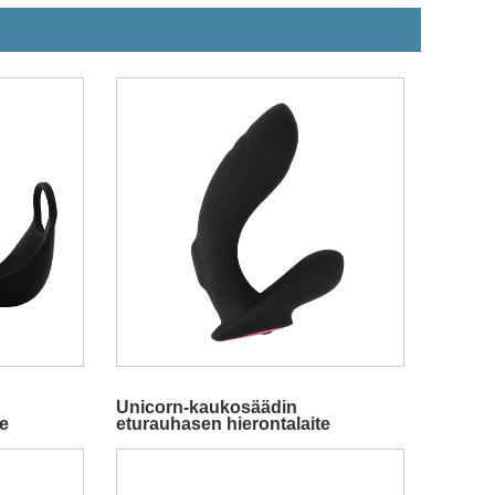
Unicorn-kaukosäädin
te
eturauhasen hierontalaite
napauttamalla