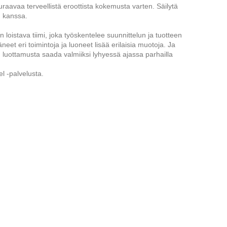
aavaa terveellistä eroottista kokemusta varten. Säilytä
en kanssa.
oistava tiimi, joka työskentelee suunnittelun ja tuotteen
neet eri toimintoja ja luoneet lisää erilaisia ​​muotoja. Ja
n luottamusta saada valmiiksi lyhyessä ajassa parhailla
l -palvelusta.