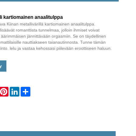
Live
li kartiomainen anaalitulppa
a Kiinan metallivärillä kartiomainen anaalitulppa.
 lisäävät romanttista tunnelmaa, jolloin ihmiset voivat
 äärimmäisen jännittävään orgasmiin. Se on täydellinen
 ammattilaisille nauttiakseen taianautinnosta. Tunne tämän
to. lelu ja vastaa kehossasi piilevään eroottiseen haluun.
y
hatsApp
Pinterest
LinkedIn
Share