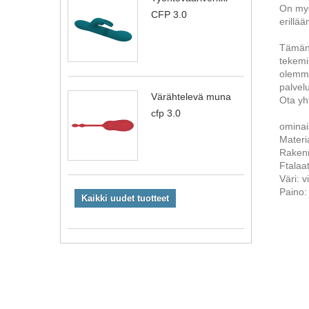
On myö
CFP 3.0
erillää
Tämän 
tekemis
olemme
palvelu
Värähtelevä muna
Ota yh
cfp 3.0
ominai
Materia
Rakenn
Ftalaat
Väri: vi
Paino:
Kaikki uudet tuotteet