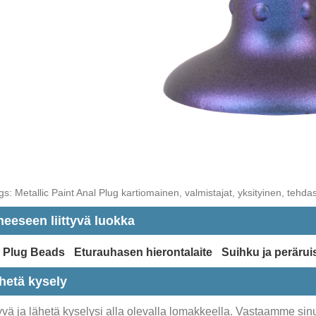
s: Metallic Paint Anal Plug kartiomainen, valmistajat, yksityinen, tehdas, 
heeseen liittyvä luokka
 Plug Beads
Eturauhasen hierontalaite
Suihku ja perärui
hetä kysely
vä ja lähetä kyselysi alla olevalla lomakkeella. Vastaamme sinu