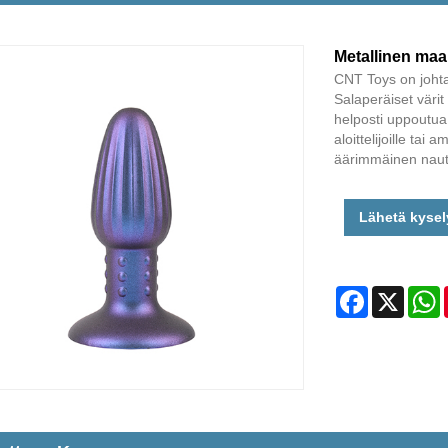
Metallinen maa
CNT Toys on johtav
Salaperäiset värit
helposti uppoutua
aloittelijoille tai
äärimmäinen nautin
Lähetä kysel
Facebook
X
W