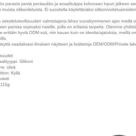
s parasta pestä peräaukko ja anaalitulppa kokonaan lopun jälkeen seur
n muista silikonileluista. Ei suositella käytettäväksi silikonivoiteluaineid
seksileluteollisuuden valmistajana lähes vuosikymmenen ajan meillä on l
en parissa sopivaksi naisille, joilla on erilaisia ​​tarpeita. Olemme yhdistä
 erittäin hyviä ODM:ssä, niin kauan kuin on ideoita/ajatuksia, meillä o
illa.
teyttä saadaksesi ilmaisen näytteen ja lisätietoja OEM/ODM/Private labe
suudet
alityyppi: Silikoni
e: sileä
titon: Kyllä
oletti
 115g