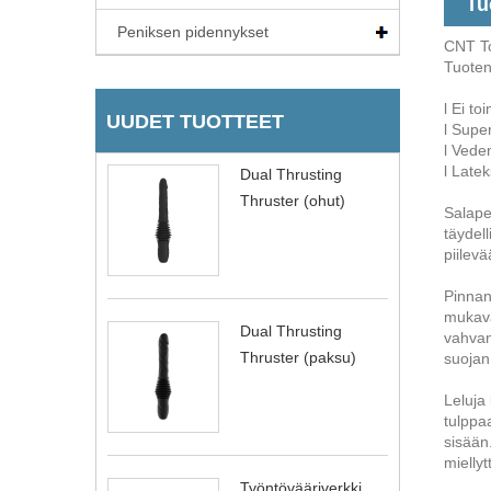
Tu
Peniksen pidennykset
CNT To
Tuote
l Ei to
UUDET TUOTTEET
l Supe
l Vede
l Latek
Dual Thrusting
Thruster (ohut)
Salape
täydell
piilev
Pinnan
mukava
Dual Thrusting
vahvan
Thruster (paksu)
suojan
Leluja 
tulppa
sisään
miellyt
Työntövääriverkki