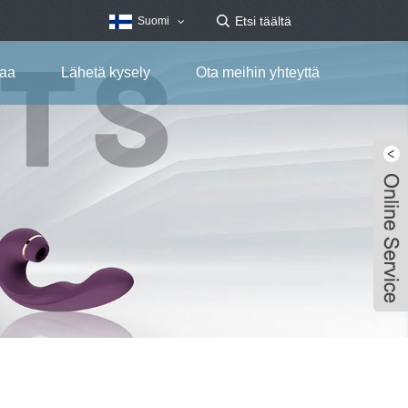
Suomi
taa
Lähetä kysely
Ota meihin yhteyttä