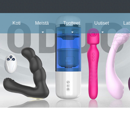
Koti
Meistä
Tuotteet
Uutiset
La