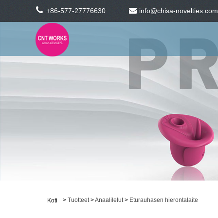
+86-577-27776630
info@chisa-novelties.com
>
Tuotteet
>
Anaalilelut
>
Eturauhasen hierontalaite
Koti