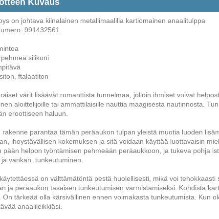
otteen Kuvaus
ys on johtava kiinalainen metallimaalilla kartiomainen anaalitulppa
numero: 991432561
imintoa
rpehmeä silikoni
npitävä
siton, ftalaatiton
räiset värit lisäävät romanttista tunnelmaa, jolloin ihmiset voivat help
inen aloittelijoille tai ammattilaisille nauttia maagisesta nautinnosta.
ään eroottiseen haluun.
 rakenne parantaa tämän peräaukon tulpan yleistä muotia luoden lis
n, ihoystävällisen kokemuksen ja sitä voidaan käyttää luottavaisin mi
 pään helpon työntämisen pehmeään peräaukkoon, ja tukeva pohja istuu 
 ja vankan. tunkeutuminen.
käytettäessä on välttämätöntä pestä huolellisesti, mikä voi tehokkaasti 
an ja peräaukon tasaisen tunkeutumisen varmistamiseksi. Kohdista kart
. On tärkeää olla kärsivällinen ennen voimakasta tunkeutumista. Kun ol
tävää anaalileikkiäsi.