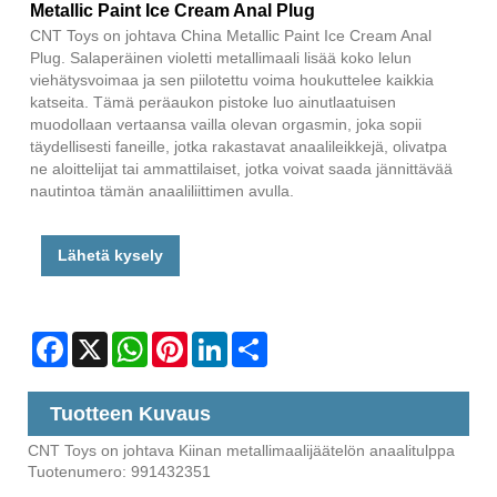
Metallic Paint Ice Cream Anal Plug
CNT Toys on johtava China Metallic Paint Ice Cream Anal
Plug. Salaperäinen violetti metallimaali lisää koko lelun
viehätysvoimaa ja sen piilotettu voima houkuttelee kaikkia
katseita. Tämä peräaukon pistoke luo ainutlaatuisen
muodollaan vertaansa vailla olevan orgasmin, joka sopii
täydellisesti faneille, jotka rakastavat anaalileikkejä, olivatpa
ne aloittelijat tai ammattilaiset, jotka voivat saada jännittävää
nautintoa tämän anaaliliittimen avulla.
Lähetä kysely
Facebook
X
WhatsApp
Pinterest
LinkedIn
Share
Tuotteen Kuvaus
CNT Toys on johtava Kiinan metallimaalijäätelön anaalitulppa
Tuotenumero: 991432351