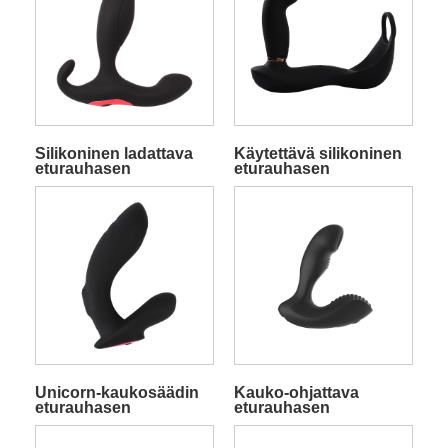
Silikoninen ladattava
Käytettävä silikoninen
eturauhasen
eturauhasen
hierontalaite
hierontalaite renkailla
langattomalla
kaukosäätimellä
Unicorn-kaukosäädin
Kauko-ohjattava
eturauhasen
eturauhasen
hierontalaite
hierontalaite, jossa on
napauttamalla
värinä- ja