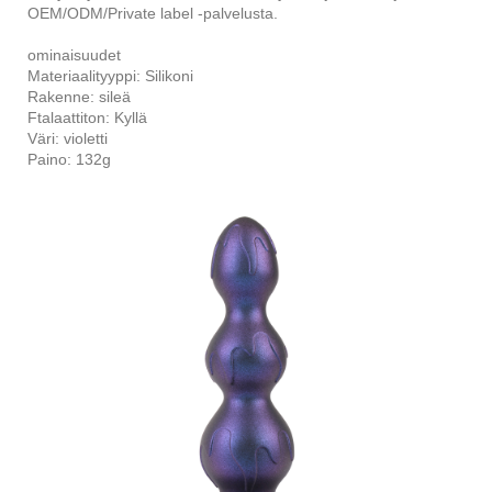
OEM/ODM/Private label -palvelusta.
ominaisuudet
Materiaalityyppi: Silikoni
Rakenne: sileä
Ftalaattiton: Kyllä
Väri: violetti
Paino: 132g