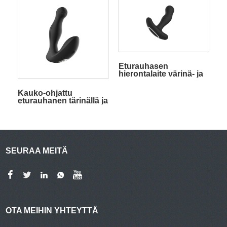
naputustoiminto
Eturauhasen
hierontalaite värinä- ja
sähköiskutoiminnoilla
Kauko-ohjattu
eturauhanen tärinällä ja
silityksellä
SEURAA MEITÄ
OTA MEIHIN YHTEYTTÄ