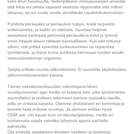
koko lelun hauskuutta. Vedenpitävien ominaisuuksien ansiosta
tätä lelua voi pelata vapaasti vedessä riippumatta siitä milloin
tahansa, se voi tuoda sinulle jännittävän nautintokokemuksen.
Puhdista peräaukko ja peräaukon tulppa, levitä tarpeeksi
voiteluainetta, ja kaikki on valmista. Suuntaa helposti
asetettava kartiopää pehmeää peräaukkoa kohti ja työnnä
ensin hitaasti leluun riittävän kärsivällisesti. Kun olet tottunut
siihen, voit yrittää syventää tunkeutuminen tai nopeuttaa
työntämistä, ja ihana tunne puhkeaa kehossasi tuoden sinulle
vastustamattoman orgasmin.
Säilytä erillään muista silikonileluista. Ei suositella käytettäväksi
silikonivoiteluaineiden kanssa.
Tämän seksileluteollisuuden valmistajana lähes
vuosikymmenen ajan meillä on loistava tiimi, joka työskentelee
suunnittelun ja tuotteen tekemisen parissa sopivaksi naisille,
joilla on erilaisia ​​tarpeita. Olemme yhdistäneet eri toimintoja ja
luoneet lisää erilaisia ​​muotoja. Ja olemme erittäin hyviä
ODM:ssä, niin kauan kuin on ideoita/ajatuksia, meillä on
luottamusta saada valmiiksi lyhyessä ajassa parhailla
palveluilla.
Ota yhteyttä saadaksesi ilmaisen näytteen ja lisätietoja