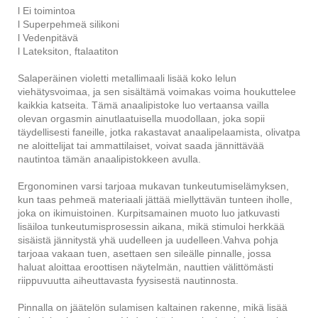
l Ei toimintoa
l Superpehmeä silikoni
l Vedenpitävä
l Lateksiton, ftalaatiton
Salaperäinen violetti metallimaali lisää koko lelun
viehätysvoimaa, ja sen sisältämä voimakas voima houkuttelee
kaikkia katseita. Tämä anaalipistoke luo vertaansa vailla
olevan orgasmin ainutlaatuisella muodollaan, joka sopii
täydellisesti faneille, jotka rakastavat anaalipelaamista, olivatpa
ne aloittelijat tai ammattilaiset, voivat saada jännittävää
nautintoa tämän anaalipistokkeen avulla.
Ergonominen varsi tarjoaa mukavan tunkeutumiselämyksen,
kun taas pehmeä materiaali jättää miellyttävän tunteen iholle,
joka on ikimuistoinen. Kurpitsamainen muoto luo jatkuvasti
lisäiloa tunkeutumisprosessin aikana, mikä stimuloi herkkää
sisäistä jännitystä yhä uudelleen ja uudelleen.Vahva pohja
tarjoaa vakaan tuen, asettaen sen sileälle pinnalle, jossa
haluat aloittaa eroottisen näytelmän, nauttien välittömästi
riippuvuutta aiheuttavasta fyysisestä nautinnosta.
Pinnalla on jäätelön sulamisen kaltainen rakenne, mikä lisää