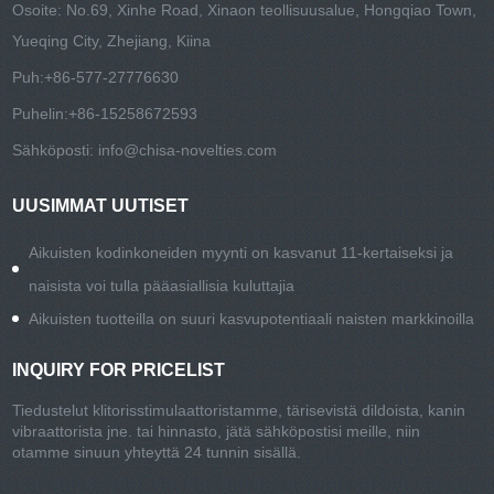
Osoite: No.69, Xinhe Road, Xinaon teollisuusalue, Hongqiao Town,
Yueqing City, Zhejiang, Kiina
Puh:
+86-577-27776630
Puhelin:
+86-15258672593
Sähköposti:
info@chisa-novelties.com
UUSIMMAT UUTISET
Aikuisten kodinkoneiden myynti on kasvanut 11-kertaiseksi ja
naisista voi tulla pääasiallisia kuluttajia
Aikuisten tuotteilla on suuri kasvupotentiaali naisten markkinoilla
INQUIRY FOR PRICELIST
Tiedustelut klitorisstimulaattoristamme, tärisevistä dildoista, kanin
vibraattorista jne. tai hinnasto, jätä sähköpostisi meille, niin
otamme sinuun yhteyttä 24 tunnin sisällä.