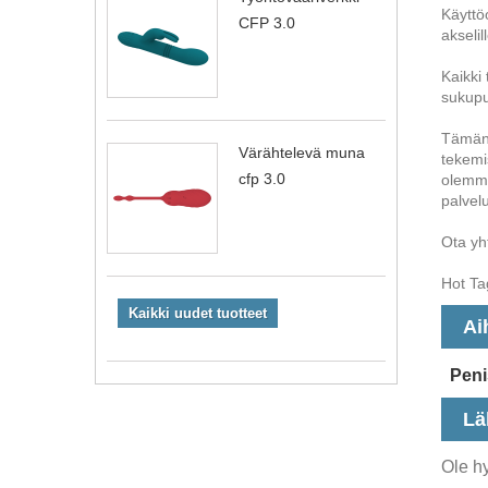
Käyttöo
CFP 3.0
akselil
Kaikki 
sukupu
Tämän 
Värähtelevä muna
tekemis
cfp 3.0
olemme
palvelu
Ota yh
Hot Tag
Kaikki uudet tuotteet
Ai
Peni
Lä
Ole hy