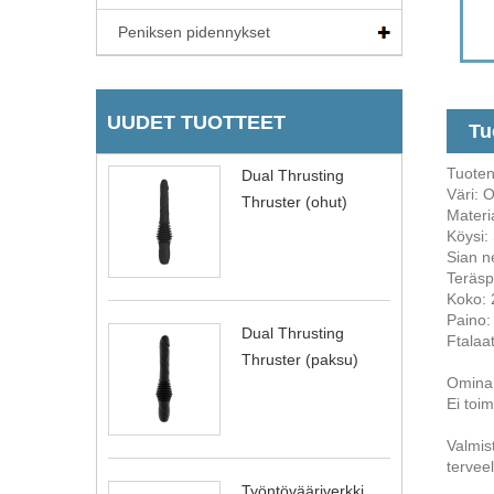
Peniksen pidennykset
UUDET TUOTTEET
Tu
Tuote
Dual Thrusting
Väri: 
Thruster (ohut)
Materia
Köysi: 
Sian n
Teräsp
Koko:
Paino:
Dual Thrusting
Ftalaat
Thruster (paksu)
Ominai
Ei toim
Valmist
terveel
Työntövääriverkki