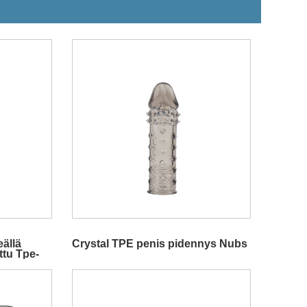
ällä
Crystal TPE penis pidennys Nubs
ttu Tpe-