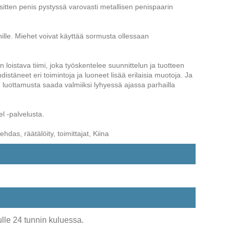
a sitten penis pystyssä varovasti metallisen penispaarin
nille. Miehet voivat käyttää sormusta ollessaan
oistava tiimi, joka työskentelee suunnittelun ja tuotteen
täneet eri toimintoja ja luoneet lisää erilaisia ​​muotoja. Ja
n luottamusta saada valmiiksi lyhyessä ajassa parhailla
l -palvelusta.
das, räätälöity, toimittajat, Kiina
lle 24 tunnin kuluessa.