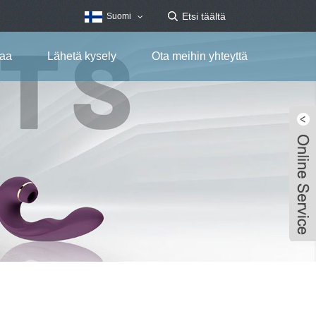
Suomi
taa
Lähetä kysely
Ota meihin yhteyttä