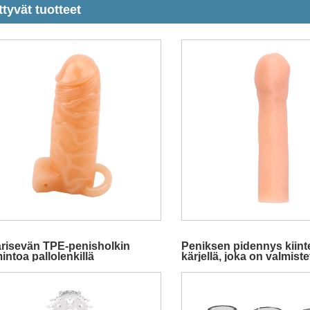
ttyvät tuotteet
ärisevän TPE-penisholkin
Peniksen pidennys kiinte
intoa pallolenkillä
kärjellä, joka on valmiste
materiaalista