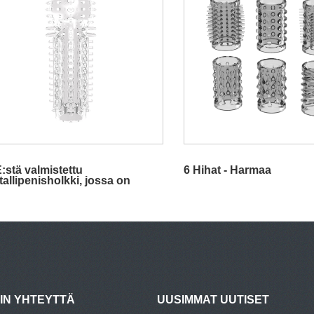
:stä valmistettu
6 Hihat - Harmaa
tallipenisholkki, jossa on
peja ja pallolenkki
HIN YHTEYTTÄ
UUSIMMAT UUTISET