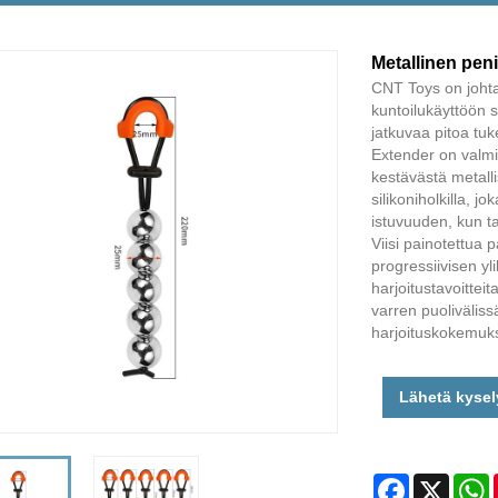
Metallinen pen
CNT Toys on johta
kuntoilukäyttöön 
jatkuvaa pitoa tu
Extender on valmist
kestävästä metall
silikoniholkilla, 
istuvuuden, kun ta
Viisi painotettua 
progressiivisen yl
harjoitustavoittei
varren puoliväliss
harjoituskokemuk
Lähetä kysel
Facebook
X
W