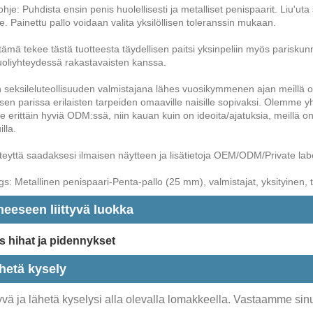
hje: Puhdista ensin penis huolellisesti ja metalliset penispaarit. Liu'ut
le. Painettu pallo voidaan valita yksilöllisen toleranssin mukaan.
tämä tekee tästä tuotteesta täydellisen paitsi yksinpeliin myös pariskun
oliyhteydessä rakastavaisten kanssa.
seksileluteollisuuden valmistajana lähes vuosikymmenen ajan meillä on l
en parissa erilaisten tarpeiden omaaville naisille sopivaksi. Olemme yhdis
 erittäin hyviä ODM:ssä, niin kauan kuin on ideoita/ajatuksia, meillä o
illa.
teyttä saadaksesi ilmaisen näytteen ja lisätietoja OEM/ODM/Private labe
s: Metallinen penispaari-Penta-pallo (25 mm), valmistajat, yksityinen, teh
heeseen liittyvä luokka
s hihat ja pidennykset
hetä kysely
vä ja lähetä kyselysi alla olevalla lomakkeella. Vastaamme sinu