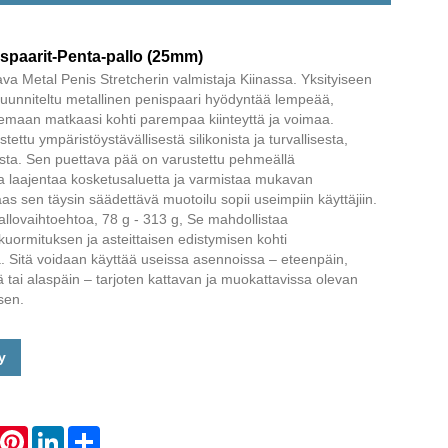
Live
ispaarit-Penta-pallo (25mm)
va Metal Penis Stretcherin valmistaja Kiinassa. Yksityiseen
suunniteltu metallinen penispaari hyödyntää lempeää,
kemaan matkaasi kohti parempaa kiinteyttä ja voimaa.
ettu ympäristöystävällisestä silikonista ja turvallisesta,
ista. Sen puettava pää on varustettu pehmeällä
joka laajentaa kosketusaluetta ja varmistaa mukavan
as sen täysin säädettävä muotoilu sopii useimpiin käyttäjiin.
pallovaihtoehtoa, 78 g - 313 g, Se mahdollistaa
ikuormituksen ja asteittaisen edistymisen kohti
ta. Sitä voidaan käyttää useissa asennoissa – eteenpäin,
ä tai alaspäin – tarjoten kattavan ja muokattavissa olevan
sen.
y
hatsApp
Pinterest
LinkedIn
Share