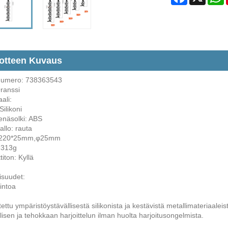
otteen Kuvaus
numero: 738363543
Oranssi
ali:
Silikoni
enäsolki: ABS
allo: rauta
 220*25mm,φ25mm
 313g
titon: Kyllä
suudet:
intoa
ettu ympäristöystävällisestä silikonista ja kestävistä metallimateriaalei
lisen ja tehokkaan harjoittelun ilman huolta harjoitusongelmista.