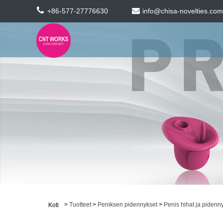
+86-577-27776630
info@chisa-novelties.com
>
Tuotteet
>
Peniksen pidennykset
>
Penis hihat ja pidenn
Koti