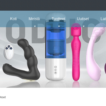
Koti
Meistä
Tuotteet
Uutiset
La
ykset