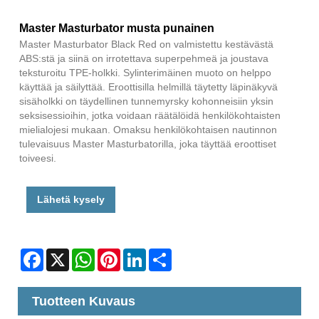
Master Masturbator musta punainen
Master Masturbator Black Red on valmistettu kestävästä
ABS:stä ja siinä on irrotettava superpehmeä ja joustava
teksturoitu TPE-holkki. Sylinterimäinen muoto on helppo
käyttää ja säilyttää. Eroottisilla helmillä täytetty läpinäkyvä
sisäholkki on täydellinen tunnemyrsky kohonneisiin yksin
seksisessioihin, jotka voidaan räätälöidä henkilökohtaisten
mielialojesi mukaan. Omaksu henkilökohtaisen nautinnon
tulevaisuus Master Masturbatorilla, joka täyttää eroottiset
toiveesi.
Lähetä kysely
Facebook
X
WhatsApp
Pinterest
LinkedIn
Share
Tuotteen Kuvaus