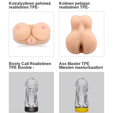
Koiratyylinen pehmeä
Kolmen peliajan
realistinen TPE-
realistinen TPE-
urosmasturbaattori
miesmasturbaattori
kahdella merkinnällä
nelinkertaisella
merkinnällä
Booty Call Realistinen
Ass Master TPE
TPE Boobie -
Miesten masturbaattori
masturbaattori
palloilla