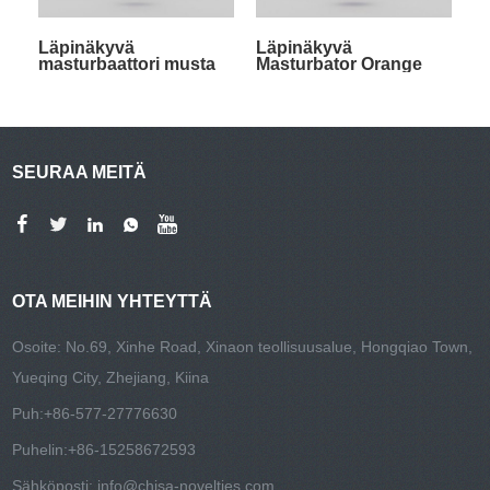
Läpinäkyvä
Läpinäkyvä
masturbaattori musta
Masturbator Orange
SEURAA MEITÄ
OTA MEIHIN YHTEYTTÄ
Osoite: No.69, Xinhe Road, Xinaon teollisuusalue, Hongqiao Town,
Yueqing City, Zhejiang, Kiina
Puh:
+86-577-27776630
Puhelin:
+86-15258672593
Sähköposti:
info@chisa-novelties.com