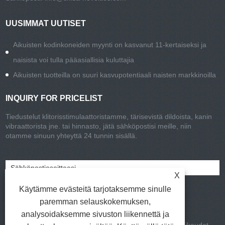
UUSIMMAT UUTISET
Aikuisten kodinkoneiden myynti on kasvanut 11-kertaiseksi ja
naisista voi tulla pääasiallisia kuluttajia
Aikuisten tuotteilla on suuri kasvupotentiaali naisten markkinoilla
INQUIRY FOR PRICELIST
Tiedustelut klitorisstimulaattoristamme, tärisevistä dildoista, kanin
vibraattorista jne. tai hinnasto, jätä sähköpostisi meille, niin
otamme sinuun yhteyttä 24 tunnin sisällä.
X
Käytämme evästeitä tarjotaksemme sinulle
paremman selauskokemuksen,
analysoidaksemme sivuston liikennettä ja