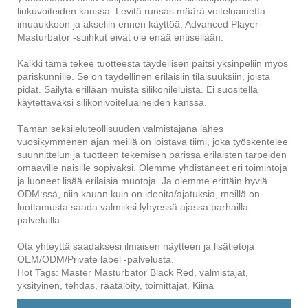
liukuvoiteiden kanssa. Levitä runsas määrä voiteluainetta
imuaukkoon ja akseliin ennen käyttöä. Advanced Player
Masturbator -suihkut eivät ole enää entisellään.
Kaikki tämä tekee tuotteesta täydellisen paitsi yksinpeliin myös
pariskunnille. Se on täydellinen erilaisiin tilaisuuksiin, joista
pidät. Säilytä erillään muista silikonileluista. Ei suositella
käytettäväksi silikonivoiteluaineiden kanssa.
Tämän seksileluteollisuuden valmistajana lähes
vuosikymmenen ajan meillä on loistava tiimi, joka työskentelee
suunnittelun ja tuotteen tekemisen parissa erilaisten tarpeiden
omaaville naisille sopivaksi. Olemme yhdistäneet eri toimintoja
ja luoneet lisää erilaisia ​​muotoja. Ja olemme erittäin hyviä
ODM:ssä, niin kauan kuin on ideoita/ajatuksia, meillä on
luottamusta saada valmiiksi lyhyessä ajassa parhailla
palveluilla.
Ota yhteyttä saadaksesi ilmaisen näytteen ja lisätietoja
OEM/ODM/Private label -palvelusta.
Hot Tags: Master Masturbator Black Red, valmistajat,
yksityinen, tehdas, räätälöity, toimittajat, Kiina