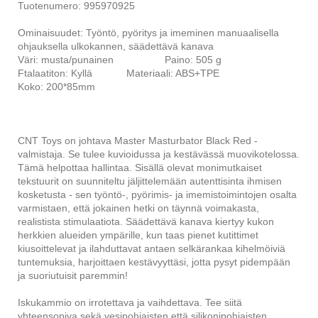
Tuotenumero: 995970925
Ominaisuudet: Työntö, pyöritys ja imeminen manuaalisella
ohjauksella ulkokannen, säädettävä kanava
Väri: musta/punainen Paino: 505 g
Ftalaatiton: Kyllä Materiaali: ABS+TPE
Koko: 200*85mm
CNT Toys on johtava Master Masturbator Black Red -
valmistaja. Se tulee kuvioidussa ja kestävässä muovikotelossa.
Tämä helpottaa hallintaa. Sisällä olevat monimutkaiset
tekstuurit on suunniteltu jäljittelemään autenttisinta ihmisen
kosketusta - sen työntö-, pyörimis- ja imemistoimintojen osalta
varmistaen, että jokainen hetki on täynnä voimakasta,
realistista stimulaatiota. Säädettävä kanava kiertyy kukon
herkkien alueiden ympärille, kun taas pienet kutittimet
kiusoittelevat ja ilahduttavat antaen selkärankaa kihelmöiviä
tuntemuksia, harjoittaen kestävyyttäsi, jotta pysyt pidempään
ja suoriutuisit paremmin!
Iskukammio on irrotettava ja vaihdettava. Tee siitä
yhteensopiva sekä vesipohjaisten että silikonipohjaisten