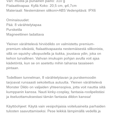
Väri: musta ja punainen paino: 310 g
Ftalaattivapaa: Kyllä Koko: 20,5 cm, φ4,7cm
Materiaali: Nestemäinen silikoni+ABS Vedenpitävä: IPX6
Ominaisuudet:
Pää: 8 värähtelytapaa
Pursketila
Magneettinen ladattava
Yleinen värähtelevä hirviödildo on valmistettu premium-
premium-sileästä, ftalaattivapaasta nestemäisestä silikonista,
sillä on squishy ulkopuolella ja tiukka, joustava ydin, joka on
kehon turvallinen. Vahvan imukupin pohjan avulla voit ajaa
kädetöntä, kun se on asetettu mihin tahansa tasaiseen
pintaan.
Todellisen tunnelman, 8 värähtelytavan ja purskemoodin
tarjoavat runsaasti sekoitettua autuutta. Yleinen värähtelevä
Monster Dildo on valjaiden yhteensopiva, jotta voit nauttia siitä
kumppanin kanssa. Nauti kinky-cosplay, fantasia-roolipelistäsi
ja itseluottamuksestasi tämän fantasia dildon kanssa!
Käyttöohjeet: Käytä vain vesipohjaisia ​​voiteluaineita parhaiden
tulosten saavuttamiseksi. Pese leikkiä lämpimällä vedellä ja