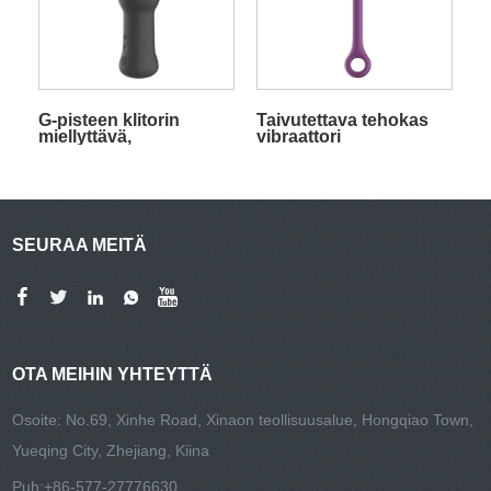
G-pisteen klitorin
Taivutettava tehokas
miellyttävä,
vibraattori
voimakkaalla tärinällä
varustettu Oem/Private
Label
SEURAA MEITÄ
OTA MEIHIN YHTEYTTÄ
Osoite: No.69, Xinhe Road, Xinaon teollisuusalue, Hongqiao Town,
Yueqing City, Zhejiang, Kiina
Puh:
+86-577-27776630