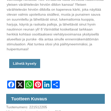
yleisen värähtelevän hirviön dildon kanssa! Yleisen
värähtelevän hirviön dildolla on kapeneva kärki, joka näyttää
olevan valmis upotettuna sisällesi, musta ja punainen sauva
on suunniteltu ja lähettävät sinut, lukemattomia kuoppia,
harjuja, käyriä ja raskaita palloja, ja lähettävät sinut hyvin
nautinnon reunan yli! 8 Värinätilat koskettavat tarkkaan
herkkiä kohtiasi osoittaaksesi viehätysvoimansa yksityisellä
alueellasi ja purske -tila antaa sinulle ennennäkemättömän
stimulaation. Alat tuntea olosi yhä päihtyneemmäksi, ja
huipentumasi!
Lähetä kysely
Facebook
X
WhatsApp
Pinterest
LinkedIn
Share
Tuotteen Kuvaus
Tuotenumero: 221512205