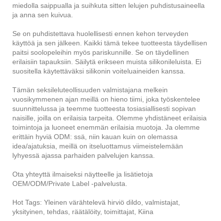
miedolla saippualla ja suihkuta sitten lelujen puhdistusaineella
ja anna sen kuivua.
Se on puhdistettava huolellisesti ennen kehon terveyden
käyttöä ja sen jälkeen. Kaikki tämä tekee tuotteesta täydellisen
paitsi soolopeleihin myös pariskunnille. Se on täydellinen
erilaisiin tapauksiin. Säilytä erikseen muista silikonileluista. Ei
suositella käytettäväksi silikonin voiteluaineiden kanssa.
Tämän seksileluteollisuuden valmistajana melkein
vuosikymmenen ajan meillä on hieno tiimi, joka työskentelee
suunnittelussa ja teemme tuotteesta tosiasiallisesti sopivan
naisille, joilla on erilaisia ​​tarpeita. Olemme yhdistäneet erilaisia ​​
toimintoja ja luoneet enemmän erilaisia ​​muotoja. Ja olemme
erittäin hyviä ODM: ssä, niin kauan kuin on olemassa
idea/ajatuksia, meillä on itseluottamus viimeistelemään
lyhyessä ajassa parhaiden palvelujen kanssa.
Ota yhteyttä ilmaiseksi näytteelle ja lisätietoja
OEM/ODM/Private Label -palvelusta.
Hot Tags: Yleinen värähtelevä hirviö dildo, valmistajat,
yksityinen, tehdas, räätälöity, toimittajat, Kiina