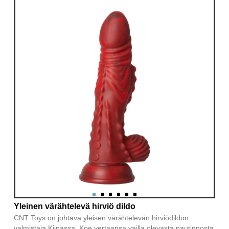
Yleinen värähtelevä hirviö dildo
CNT Toys on johtava yleisen värähtelevän hirviödildon
valmistaja Kiinassa. Koe vertaansa vailla olevasta nautinnosta