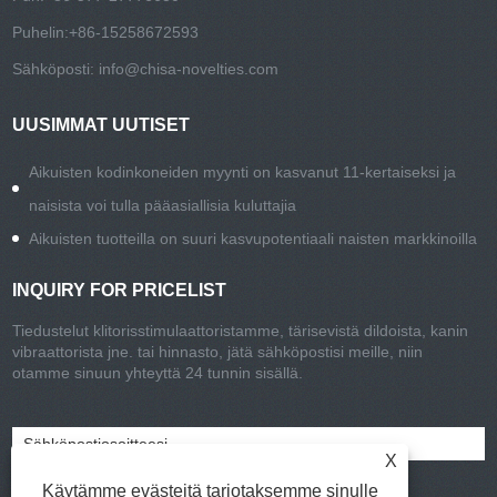
Puhelin:
+86-15258672593
Sähköposti:
info@chisa-novelties.com
UUSIMMAT UUTISET
Aikuisten kodinkoneiden myynti on kasvanut 11-kertaiseksi ja
naisista voi tulla pääasiallisia kuluttajia
Aikuisten tuotteilla on suuri kasvupotentiaali naisten markkinoilla
INQUIRY FOR PRICELIST
Tiedustelut klitorisstimulaattoristamme, tärisevistä dildoista, kanin
vibraattorista jne. tai hinnasto, jätä sähköpostisi meille, niin
otamme sinuun yhteyttä 24 tunnin sisällä.
X
Käytämme evästeitä tarjotaksemme sinulle