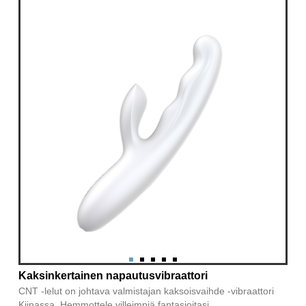
Kaksinkertainen napautusvibraattori
CNT -lelut on johtava valmistajan kaksoisvaihde -vibraattori
Kiinassa. Hemmottele villeimpiä fantasioitasi