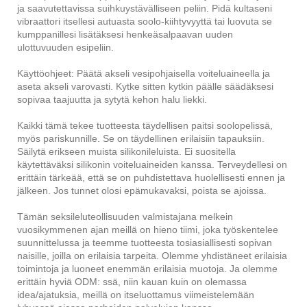
ja saavutettavissa suihkuystävälliseen peliin. Pidä kultaseni
vibraattori itsellesi autuasta soolo-kiihtyvyyttä tai luovuta se
kumppanillesi lisätäksesi henkeäsalpaavan uuden
ulottuvuuden esipeliin.
Käyttöohjeet: Päätä akseli vesipohjaisella voiteluaineella ja
aseta akseli varovasti. Kytke sitten kytkin päälle säädäksesi
sopivaa taajuutta ja sytytä kehon halu liekki.
Kaikki tämä tekee tuotteesta täydellisen paitsi soolopelissä,
myös pariskunnille. Se on täydellinen erilaisiin tapauksiin.
Säilytä erikseen muista silikonileluista. Ei suositella
käytettäväksi silikonin voiteluaineiden kanssa. Terveydellesi on
erittäin tärkeää, että se on puhdistettava huolellisesti ennen ja
jälkeen. Jos tunnet olosi epämukavaksi, poista se ajoissa.
Tämän seksileluteollisuuden valmistajana melkein
vuosikymmenen ajan meillä on hieno tiimi, joka työskentelee
suunnittelussa ja teemme tuotteesta tosiasiallisesti sopivan
naisille, joilla on erilaisia ​​tarpeita. Olemme yhdistäneet erilaisia ​​
toimintoja ja luoneet enemmän erilaisia ​​muotoja. Ja olemme
erittäin hyviä ODM: ssä, niin kauan kuin on olemassa
idea/ajatuksia, meillä on itseluottamus viimeistelemään