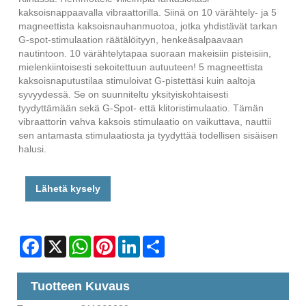
kaksoisnappaavalla vibraattorilla. Siinä on 10 värähtely- ja 5
magneettista kaksoisnauhanmuotoa, jotka yhdistävät tarkan
G-spot-stimulaation räätälöityyn, henkeäsalpaavaan
nautintoon. 10 värähtelytapaa suoraan makeisiin pisteisiin,
mielenkiintoisesti sekoitettuun autuuteen! 5 magneettista
kaksoisnaputustilaa stimuloivat G-pistettäsi kuin aaltoja
syvyydessä. Se on suunniteltu yksityiskohtaisesti
tyydyttämään sekä G-Spot- että klitoristimulaatio. Tämän
vibraattorin vahva kaksois stimulaatio on vaikuttava, nauttii
sen antamasta stimulaatiosta ja tyydyttää todellisen sisäisen
halusi.
Lähetä kysely
Facebook
X
WhatsApp
Pinterest
LinkedIn
Share
Tuotteen Kuvaus