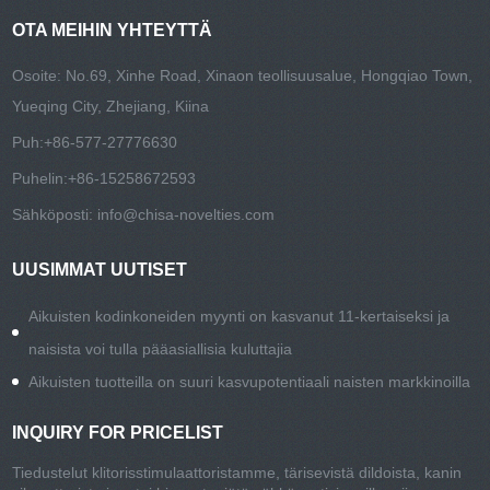
OTA MEIHIN YHTEYTTÄ
Osoite: No.69, Xinhe Road, Xinaon teollisuusalue, Hongqiao Town,
Yueqing City, Zhejiang, Kiina
Puh:
+86-577-27776630
Puhelin:
+86-15258672593
Sähköposti:
info@chisa-novelties.com
UUSIMMAT UUTISET
Aikuisten kodinkoneiden myynti on kasvanut 11-kertaiseksi ja
naisista voi tulla pääasiallisia kuluttajia
Aikuisten tuotteilla on suuri kasvupotentiaali naisten markkinoilla
INQUIRY FOR PRICELIST
Tiedustelut klitorisstimulaattoristamme, tärisevistä dildoista, kanin