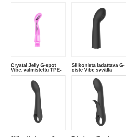
Crystal Jelly G-spot
Silikonista ladattava G-
Vibe, valmistettu TPE-
piste Vibe syvällä
materiaalista
rummivärähtelyllä