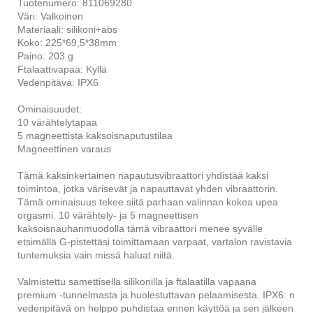
Tuotenumero: 811069280
Väri: Valkoinen
Materiaali: silikoni+abs
Koko: 225*69,5*38mm
Paino: 203 g
Ftalaattivapaa: Kyllä
Vedenpitävä: IPX6
Ominaisuudet:
10 värähtelytapaa
5 magneettista kaksoisnaputustilaa
Magneettinen varaus
Tämä kaksinkertainen napautusvibraattori yhdistää kaksi
toimintoa, jotka värisevät ja napauttavat yhden vibraattorin.
Tämä ominaisuus tekee siitä parhaan valinnan kokea upea
orgasmi. 10 värähtely- ja 5 magneettisen
kaksoisnauhanmuodolla tämä vibraattori menee syvälle
etsimällä G-pistettäsi toimittamaan varpaat, vartalon ravistavia
tuntemuksia vain missä haluat niitä.
Valmistettu samettisella silikonilla ja ftalaatilla vapaana
premium -tunnelmasta ja huolestuttavan pelaamisesta. IPX6: n
vedenpitävä on helppo puhdistaa ennen käyttöä ja sen jälkeen