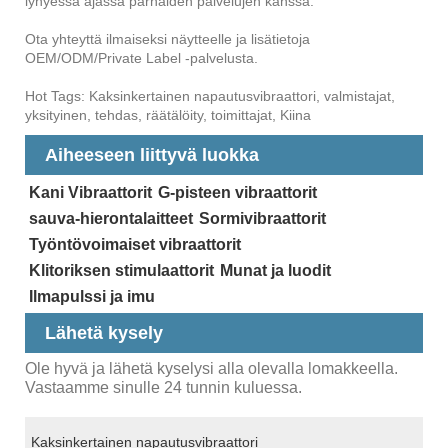
lyhyessä ajassa parhaiden palvelujen kanssa.
Ota yhteyttä ilmaiseksi näytteelle ja lisätietoja
OEM/ODM/Private Label -palvelusta.
Hot Tags: Kaksinkertainen napautusvibraattori, valmistajat,
yksityinen, tehdas, räätälöity, toimittajat, Kiina
Aiheeseen liittyvä luokka
Kani Vibraattorit
G-pisteen vibraattorit
sauva-hierontalaitteet
Sormivibraattorit
Työntövoimaiset vibraattorit
Klitoriksen stimulaattorit
Munat ja luodit
Ilmapulssi ja imu
Lähetä kysely
Ole hyvä ja lähetä kyselysi alla olevalla lomakkeella.
Vastaamme sinulle 24 tunnin kuluessa.