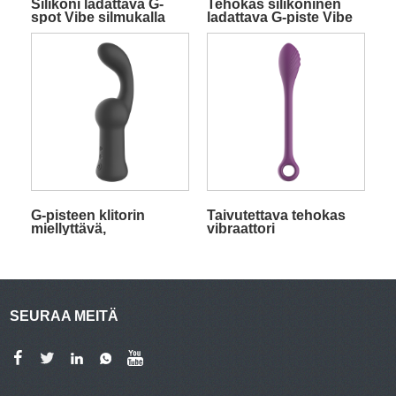
Silikoni ladattava G-
Tehokas silikoninen
spot Vibe silmukalla
ladattava G-piste Vibe
silmukalla ja kanilla
G-pisteen klitorin
Taivutettava tehokas
miellyttävä,
vibraattori
voimakkaalla tärinällä
varustettu Oem/Private
Label
SEURAA MEITÄ