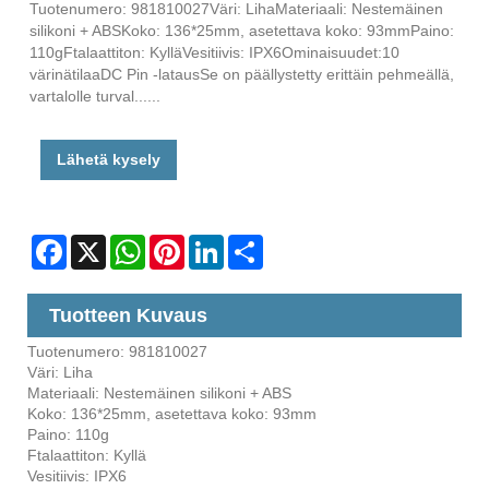
Tuotenumero: 981810027Väri: LihaMateriaali: Nestemäinen
silikoni + ABSKoko: 136*25mm, asetettava koko: 93mmPaino:
110gFtalaattiton: KylläVesitiivis: IPX6Ominaisuudet:10
värinätilaaDC Pin -latausSe on päällystetty erittäin pehmeällä,
vartalolle turval......
Lähetä kysely
Facebook
X
WhatsApp
Pinterest
LinkedIn
Share
Tuotteen Kuvaus
Tuotenumero: 981810027
Väri: Liha
Materiaali: Nestemäinen silikoni + ABS
Koko: 136*25mm, asetettava koko: 93mm
Paino: 110g
Ftalaattiton: Kyllä
Vesitiivis: IPX6