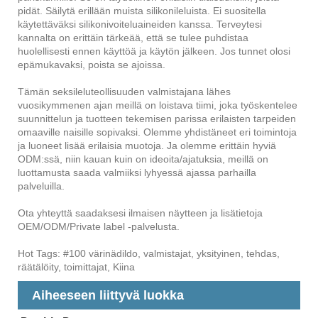
pidät. Säilytä erillään muista silikonileluista. Ei suositella
käytettäväksi silikonivoiteluaineiden kanssa. Terveytesi
kannalta on erittäin tärkeää, että se tulee puhdistaa
huolellisesti ennen käyttöä ja käytön jälkeen. Jos tunnet olosi
epämukavaksi, poista se ajoissa.
Tämän seksileluteollisuuden valmistajana lähes
vuosikymmenen ajan meillä on loistava tiimi, joka työskentelee
suunnittelun ja tuotteen tekemisen parissa erilaisten tarpeiden
omaaville naisille sopivaksi. Olemme yhdistäneet eri toimintoja
ja luoneet lisää erilaisia ​​muotoja. Ja olemme erittäin hyviä
ODM:ssä, niin kauan kuin on ideoita/ajatuksia, meillä on
luottamusta saada valmiiksi lyhyessä ajassa parhailla
palveluilla.
Ota yhteyttä saadaksesi ilmaisen näytteen ja lisätietoja
OEM/ODM/Private label -palvelusta.
Hot Tags: #100 värinädildo, valmistajat, yksityinen, tehdas,
räätälöity, toimittajat, Kiina
Aiheeseen liittyvä luokka