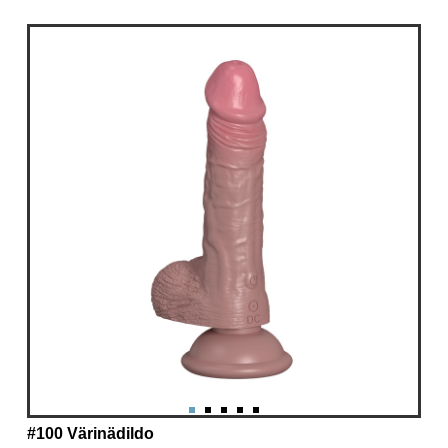
#100 Värinädildo