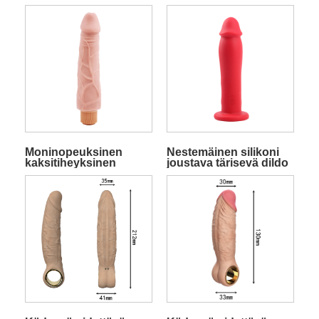
työntävä dildo
nestemäinen
äärimmäisellä teholla
silikonidildo
pursketilassa
Moninopeuksinen
Nestemäinen silikoni
kaksitiheyksinen
joustava tärisevä dildo
realistinen dildo
Power Boostilla
TPE:stä