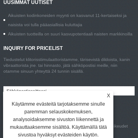
UUSIMMAT UUTISET
Aikuisten kodinkoneiden myynti on kasvanut 11-kertaiseksi ja
naisista voi tulla pääasiallisia kuluttajia
Aikuisten tuotteilla on suuri kasvupotentiaali naisten markkinoilla
INQUIRY FOR PRICELIST
Tiedustelut klitorisstimulaattoristamme, tärisevistä dildoista, kanin
vibraattorista jne. tai hinnasto, jätä sähköpostisi meille, niin
otamme sinuun yhteyttä 24 tunnin sisällä.
X
Käytämme evästeitä tarjotaksemme sinulle
paremman selauskokemuksen,
analysoidaksemme sivuston liikennettä ja
Copyright © 2021-2022 Chisa Group Limited Kaikki oikeudet
mukauttaaksemme sisältöä. Käyttämällä tätä
pidätetään
sivustoa hyväksyt evästeiden käytön.