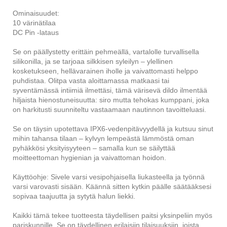
Ominaisuudet:
10 värinätilaa
DC Pin -lataus
Se on päällystetty erittäin pehmeällä, vartalolle turvallisella
silikonilla, ja se tarjoaa silkkisen syleilyn – ylellinen
kosketukseen, hellävarainen iholle ja vaivattomasti helppo
puhdistaa. Olitpa vasta aloittamassa matkaasi tai
syventämässä intiimiä ilmettäsi, tämä värisevä dildo ilmentää
hiljaista hienostuneisuutta: siro mutta tehokas kumppani, joka
on harkitusti suunniteltu vastaamaan nautinnon tavoitteluasi.
Se on täysin upotettava IPX6-vedenpitävyydellä ja kutsuu sinut
mihin tahansa tilaan – kylvyn lempeästä lämmöstä oman
pyhäkkösi yksityisyyteen – samalla kun se säilyttää
moitteettoman hygienian ja vaivattoman hoidon.
Käyttöohje: Sivele varsi vesipohjaisella liukasteella ja työnnä
varsi varovasti sisään. Käännä sitten kytkin päälle säätääksesi
sopivaa taajuutta ja sytytä halun liekki.
Kaikki tämä tekee tuotteesta täydellisen paitsi yksinpeliin myös
pariskunnille. Se on täydellinen erilaisiin tilaisuuksiin, joista