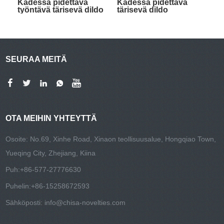
Kädessä pidettävä
Kädessä pidettävä
työntävä tärisevä dildo
tärisevä dildo
SEURAA MEITÄ
OTA MEIHIN YHTEYTTÄ
Osoite: No.69, Xinhe Road, Xinaon teollisuusalue, Hongqiao Town,
Yueqing City, Zhejiang, Kiina
Puh:
+86-577-27776630
Puhelin:
+86-15258672593
Sähköposti:
info@chisa-novelties.com